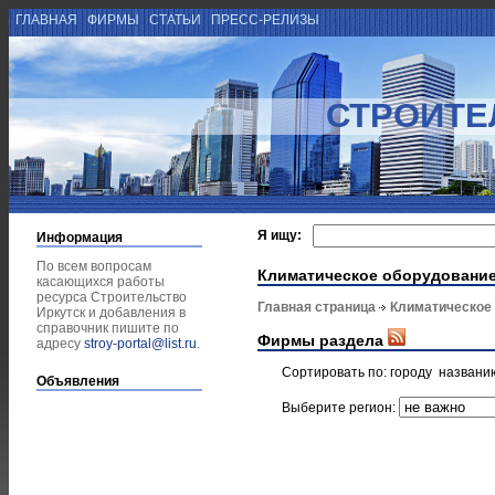
ГЛАВНАЯ
ФИРМЫ
СТАТЬИ
ПРЕСС-РЕЛИЗЫ
СТРОИТЕ
Я ищу:
Информация
По всем вопросам
Климатическое оборудовани
касающихся работы
ресурса Строительство
Главная страница
Климатическое
Иркутск и добавления в
справочник пишите по
Фирмы раздела
адресу
stroy-portal@list.ru
.
Сортировать по:
городу
названи
Объявления
Выберите регион: