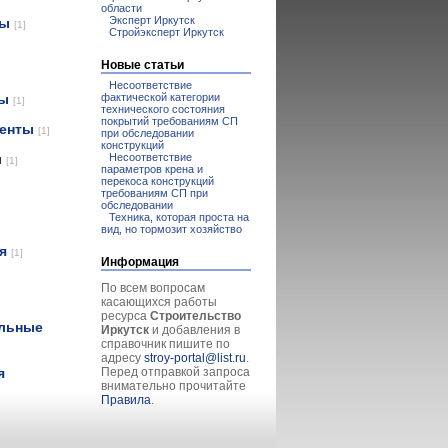
области
Эксперт Иркутск
лы
[1]
Стройэксперт Иркутск
Новые статьи
Несоответствие
фактической категории
лы
[1]
технического состояния
покрытий требованиям СП
менты
[1]
при обследовании
конструкций
Несоответствие
ы
[1]
параметров крена и
перекоса конструкций
требованиям СП при
обследовании
Техника, которая проста на
вид, но тормозит хозяйство
ия
[1]
Информация
По всем вопросам
касающихся работы
ресурса
Строительство
ельные
Иркутск
и добавления в
справочник пишите по
адресу
stroy-portal@list.ru
.
Перед отправкой запроса
я
внимательно прочитайте
Правила
.