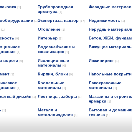
упаковка
Трубопроводная
Фасадные материа
[1]
арматура
[1]
рооборудование
Экспертиза, надзор
Недвижимость
[1]
[17]
[1]
н
Отопление
Нерудные материа
[1]
[1]
асность
Интерьер
Бетон, ЖБИ, фунда
[0]
[1]
яционное
Водоснабжение и
Вяжущие материал
дование
канализация
[1]
[1]
и ворота
Изоляционные
Инжиниринг
[0]
[1]
материалы
[0]
умент
Кирпич, блоки
Напольные покрыт
[1]
[0]
ическое
Кровельные
Лакокрасочные
дование
материалы
материалы
[1]
[1]
[1]
афтный дизайн
Лестницы, заборы
Магазины и строит
[1]
[1]
ярмарки
[1]
ь
Металл и
Бытовая и домашня
[1]
металлоизделия
техника
[0]
[1]