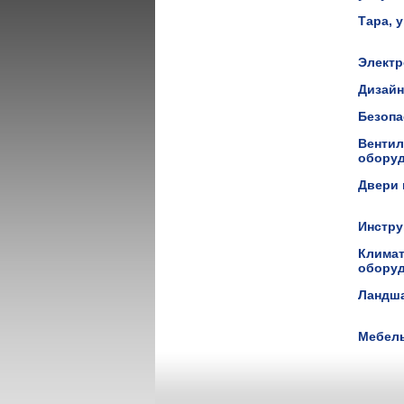
Тара, 
Элект
Дизай
Безоп
Вентил
обору
Двери 
Инстр
Климат
обору
Ландш
Мебел