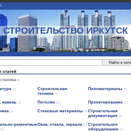
Ы
СТРОИТЕЛЬСТВО ИРКУТСК
г статей
 страница
ектура
Строительная
Пиломатериалы
[2]
[0]
техника
[1]
, камень
Потолки
Проектирование
[1]
[1]
[1]
ника
Стеновые материалы
Строительная
[3]
[1]
документация
[4]
ельно-ремонтные
Окна, стекла, зеркала
Строительное
[1]
и
оборудование
[3]
[1]