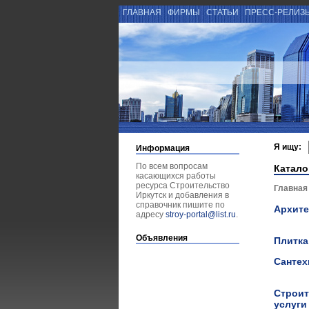
ГЛАВНАЯ
ФИРМЫ
СТАТЬИ
ПРЕСС-РЕЛИЗ
Я ищу:
Информация
По всем вопросам
Катало
касающихся работы
ресурса Строительство
Главная
Иркутск и добавления в
справочник пишите по
Архит
адресу
stroy-portal@list.ru
.
Объявления
Плитка
Сантех
Строит
услуг