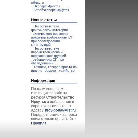
области
Эксперт Иркутск
Стройэксперт Иркутск
Новые статьи
Несоответствие
фактической категории
технического состояния
покрытий требованиям СП
при обследовании
конструкций
Несоответствие
параметров крена и
перекоса конструкций
требованиям СП при
обследовании
Техника, которая проста на
вид, но тормозит хозяйство
Информация
По всем вопросам
касающихся работы
ресурса
Строительство
Иркутск
и добавления в
справочник пишите по
адресу
stroy-portal@list.ru
.
Перед отправкой запроса
внимательно прочитайте
Правила
.