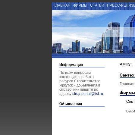
ГЛАВНАЯ
ФИРМЫ
СТАТЬИ
ПРЕСС-РЕЛИЗ
Я ищу:
Информация
По всем вопросам
Сантех
касающихся работы
ресурса Строительство
Главная
Иркутск и добавления в
справочник пишите по
Фирмы
адресу
stroy-portal@list.ru
.
Сорт
Объявления
Выбе