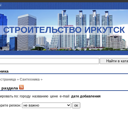
Ы
СТРОИТЕЛЬСТВО ИРКУТСК
ника
 страница
Сантехника
 раздела
ировать по:
городу
названию
цене
e-mail
дате добавления
рите регион: