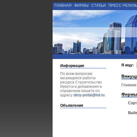
ГЛАВНАЯ
ФИРМЫ
СТАТЬИ
ПРЕСС-РЕЛИЗ
Я ищу:
Информация
По всем вопросам
Вяжущ
касающихся работы
ресурса Строительство
Главная
Иркутск и добавления в
справочник пишите по
Фирмы
адресу
stroy-portal@list.ru
.
Сорт
Объявления
Выбе