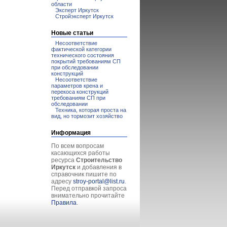
области
Эксперт Иркутск
Стройэксперт Иркутск
Новые статьи
Несоответствие
фактической категории
технического состояния
покрытий требованиям СП
при обследовании
конструкций
Несоответствие
параметров крена и
перекоса конструкций
требованиям СП при
обследовании
Техника, которая проста на
вид, но тормозит хозяйство
Информация
По всем вопросам
касающихся работы
ресурса
Строительство
Иркутск
и добавления в
справочник пишите по
адресу
stroy-portal@list.ru
.
Перед отправкой запроса
внимательно прочитайте
Правила
.