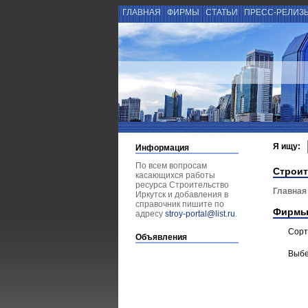
ГЛАВНАЯ
ФИРМЫ
СТАТЬИ
ПРЕСС-РЕЛИЗ
Я ищу:
Информация
По всем вопросам
Строит
касающихся работы
ресурса Строительство
Главная
Иркутск и добавления в
справочник пишите по
Фирмы
адресу
stroy-portal@list.ru
.
Сорт
Объявления
Выбе