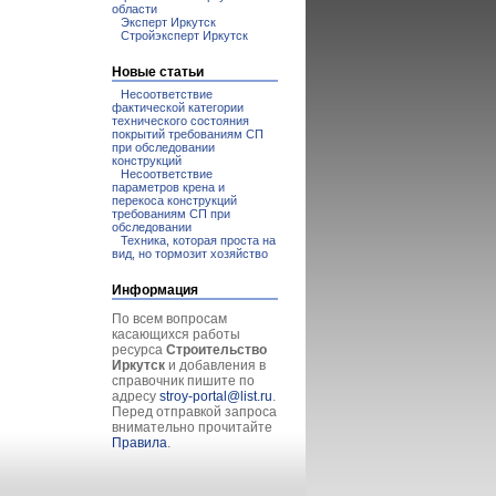
области
Эксперт Иркутск
Стройэксперт Иркутск
Новые статьи
Несоответствие
фактической категории
технического состояния
покрытий требованиям СП
при обследовании
конструкций
Несоответствие
параметров крена и
перекоса конструкций
требованиям СП при
обследовании
Техника, которая проста на
вид, но тормозит хозяйство
Информация
По всем вопросам
касающихся работы
ресурса
Строительство
Иркутск
и добавления в
справочник пишите по
адресу
stroy-portal@list.ru
.
Перед отправкой запроса
внимательно прочитайте
Правила
.