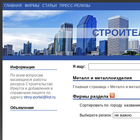
ГЛАВНАЯ
ФИРМЫ
СТАТЬИ
ПРЕСС-РЕЛИЗЫ
СТРОИТЕ
Я ищу:
Информация
По всем вопросам
Металл и металлоизделия
касающихся работы
ресурса Строительство
Главная страница
Металл и мета
Иркутск и добавления в
справочник пишите по
Фирмы раздела
адресу
stroy-portal@list.ru
.
Сортировать по:
городу
названи
Объявления
Выберите регион: