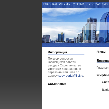
ГЛАВНАЯ
ФИРМЫ
СТАТЬИ
ПРЕСС-РЕЛИЗ
Я ищу:
Информация
По всем вопросам
Безопа
касающихся работы
ресурса Строительство
Главная
Иркутск и добавления в
справочник пишите по
Фирмы
адресу
stroy-portal@list.ru
.
Сорт
Объявления
Выбе