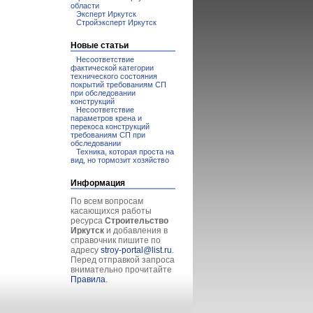
области
Эксперт Иркутск
Стройэксперт Иркутск
Новые статьи
Несоответствие
фактической категории
технического состояния
покрытий требованиям СП
при обследовании
конструкций
Несоответствие
параметров крена и
перекоса конструкций
требованиям СП при
обследовании
Техника, которая проста на
вид, но тормозит хозяйство
Информация
По всем вопросам
касающихся работы
ресурса
Строительство
Иркутск
и добавления в
справочник пишите по
адресу
stroy-portal@list.ru
.
Перед отправкой запроса
внимательно прочитайте
Правила
.