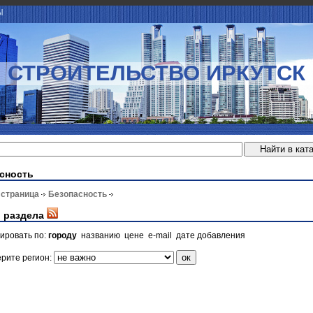
Ы
СТРОИТЕЛЬСТВО ИРКУТСК
сность
 страница
Безопасность
 раздела
ировать по:
городу
названию
цене
e-mail
дате добавления
рите регион: