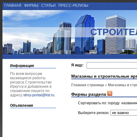
ГЛАВНАЯ
ФИРМЫ
СТАТЬИ
ПРЕСС-РЕЛИЗЫ
СТРОИТЕ
Я ищу:
Информация
По всем вопросам
Магазины и строительные яр
касающихся работы
ресурса Строительство
Главная страница
Магазины и ст
Иркутск и добавления в
справочник пишите по
Фирмы раздела
адресу
stroy-portal@list.ru
.
Сортировать по:
городу
названи
Объявления
Выберите регион: